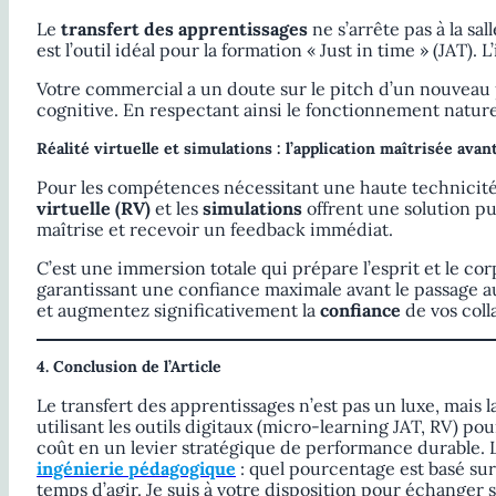
Le
transfert des apprentissages
ne s’arrête pas à la sal
est l’outil idéal pour la formation « Just in time » (JAT).
Votre commercial a un doute sur le pitch d’un nouveau p
cognitive. En respectant ainsi le fonctionnement nature
Réalité virtuelle et simulations : l’application maîtrisée avant
Pour les compétences nécessitant une haute technicité 
virtuelle (RV)
et les
simulations
offrent une solution p
maîtrise et recevoir un feedback immédiat.
C’est une immersion totale qui prépare l’esprit et le corps
garantissant une confiance maximale avant le passage au 
et augmentez significativement la
confiance
de vos coll
4. Conclusion de l’Article
Le transfert des apprentissages n’est pas un luxe, mais 
utilisant les outils digitaux (micro-learning JAT, RV) p
coût en un levier stratégique de performance durable. Le
ingénierie pédagogique
: quel pourcentage est basé sur 
temps d’agir. Je suis à votre disposition pour échanger 