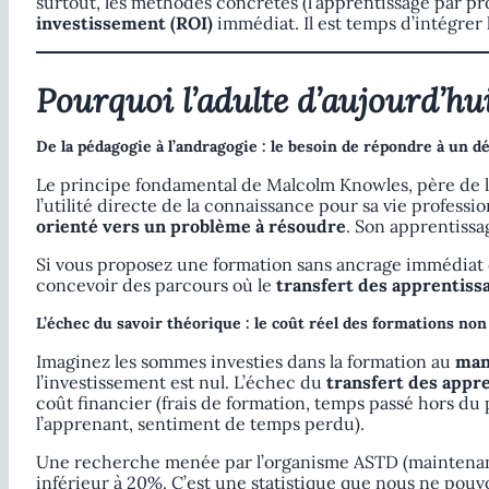
surtout, les méthodes concrètes (l’apprentissage par p
investissement (ROI)
immédiat. Il est temps d’intégrer
Pourquoi l’adulte d’aujourd’hui
De la pédagogie à l’andragogie : le besoin de répondre à un dé
Le principe fondamental de Malcolm Knowles, père de l’and
l’utilité directe de la connaissance pour sa vie professi
orienté vers un problème à résoudre
. Son apprentissa
Si vous proposez une formation sans ancrage immédiat 
concevoir des parcours où le
transfert des apprentiss
L’échec du savoir théorique : le coût réel des formations non
Imaginez les sommes investies dans la formation au
man
l’investissement est nul. L’échec du
transfert des appr
coût financier (frais de formation, temps passé hors du
l’apprenant, sentiment de temps perdu).
Une recherche menée par l’organisme ASTD (maintenan
inférieur à 20%. C’est une statistique que nous ne pouv