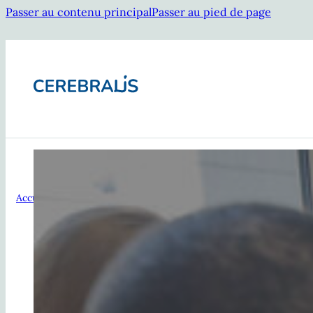
Passer au contenu principal
Passer au pied de page
[ Le transfert des apprentissages : la bousso
Accueil
/
Ingénierie
/
[ Le transfert des apprentissages : la bouss
En tant que dirigeant, DRH ou responsable de la formation,
programmes de développement des compétences se concrét
By
Timothée Colombet