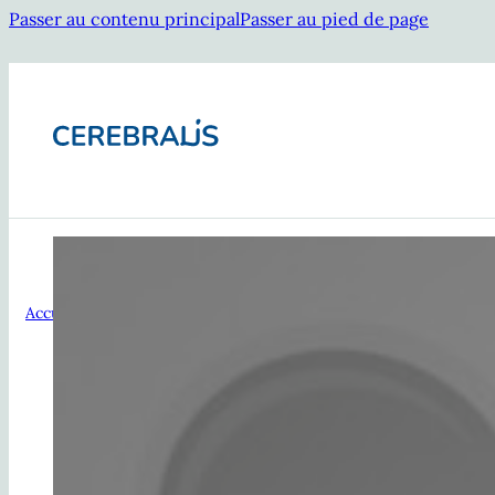
Passer au contenu principal
Passer au pied de page
[ Innover en formation sans dépenser beaucou
Accueil
/
Conception
/
[ Innover en formation sans dépenser beauc
Imaginez-vous dans une salle de formation. Les participants
mots semblent rebondir sur un mur invisible. Vous vous dites
By
Timothée Colombet